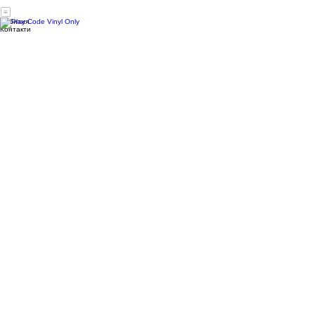
DMC Champs BG
DMC BG DJ Champ 2026
Рентал
Артисти
Play Code Vinyl Only - Shop
Ние сме
Събития
Контакти